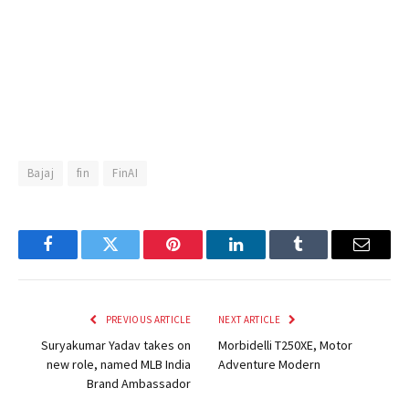
Bajaj
fin
FinAI
Facebook
Twitter
Pinterest
LinkedIn
Tumblr
Email
PREVIOUS ARTICLE
NEXT ARTICLE
Suryakumar Yadav takes on
Morbidelli T250XE, Motor
new role, named MLB India
Adventure Modern
Brand Ambassador