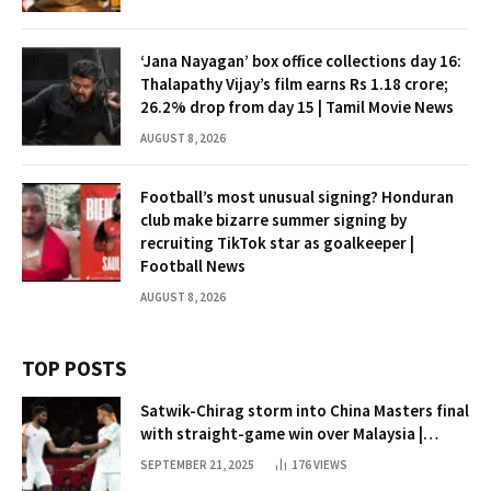
‘Jana Nayagan’ box office collections day 16:
Thalapathy Vijay’s film earns Rs 1.18 crore;
26.2% drop from day 15 | Tamil Movie News
AUGUST 8, 2026
Football’s most unusual signing? Honduran
club make bizarre summer signing by
recruiting TikTok star as goalkeeper |
Football News
AUGUST 8, 2026
TOP POSTS
Satwik-Chirag storm into China Masters final
with straight-game win over Malaysia |
Badminton News
SEPTEMBER 21, 2025
176
VIEWS