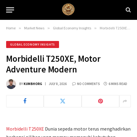
Home
»
Market News
»
Global Economy Insights
»
Morbidelli T250XE, Motor Adventure Modern
GLOBAL ECONOMY INSIGHTS
Morbidelli T250XE, Motor
Adventure Modern
BY
KUMBHORG
JULY 8, 2026
NO COMMENTS
6 MINS READ
Morbidelli T250XE
Dunia sepeda motor terus menghadirkan
berbagai pilihan yang mampu memenuhi kebutuhan