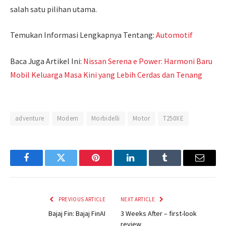
salah satu pilihan utama.
Temukan Informasi Lengkapnya Tentang:
Automotif
Baca Juga Artikel Ini:
Nissan Serena e Power: Harmoni Baru
Mobil Keluarga Masa Kini yang Lebih Cerdas dan Tenang
Post
adventure
Modern
Morbidelli
Motor
T250XE
navigation
Facebook
Twitter
Pinterest
LinkedIn
Tumblr
Email
PREVIOUS ARTICLE
NEXT ARTICLE
Bajaj Fin: Bajaj FinAI
3 Weeks After – first-look
review